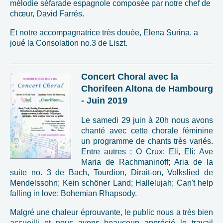
mélodie séfarade espagnole composée par notre chef de
chœur, David Farrés.
Et notre accompagnatrice très douée, Elena Surina, a
joué la Consolation no.3 de Liszt.
Concert Choral avec la
Chorifeen Altona de Hambourg
- Juin 2019
Le samedi 29 juin à 20h nous avons
chanté avec cette chorale féminine
un programme de chants très variés.
Entre autres : O Crux; Eli, Eli; Ave
Maria de Rachmaninoff; Aria de la
suite no. 3 de Bach, Tourdion, Dirait-on, Volkslied de
Mendelssohn; Kein schöner Land; Hallelujah; Can't help
falling in love; Bohemian Rhapsody.
Malgré une chaleur éprouvante, le public nous a très bien
accueilli et nous avons beaucoup apprécié le travail