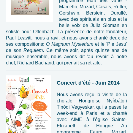
programme était très varié -
Marcello, Mozart, Casals, Rutter,
Gershwin, Berstein, Duruflé,
avec des spirituals en plus et la
belle voix de Julia Sloman en
soliste pour Offenbach. La présence de notre fondateur,
Paul Leavitt, nous a ravi, et nous avons chanté deux de
ses compositions:
O Magnum Mysterium
et le 'Pie Jesu'
de son
Requiem
. Ce même soir, après quinze ans de
musique ensemble, nous avons dit 'au revoir' à notre
chef, Richard Bachand, qui prenait sa retraite.
Concert d'été - Juin 2014
Nous avons reçu la visite de la
chorale Hongroise Nyírbátori
Tinódi Vegyeskar, qui a passé le
week-end à Paris et a chanté
avec AIME à l'église Sainte-
Elizabeth de Hongrie. Au
programme, Fauré, Mozart,